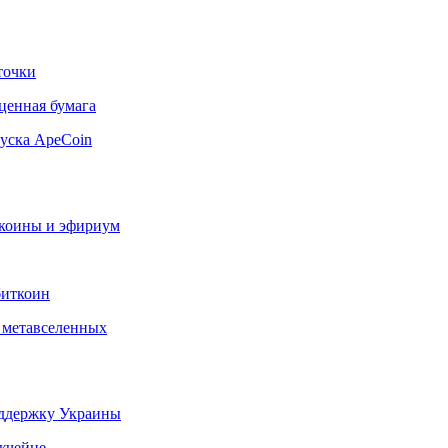
точки
ценная бумага
пуска ApeCoin
коины и эфириум
биткоин
 метавселенных
оддержку Украины
кчейне