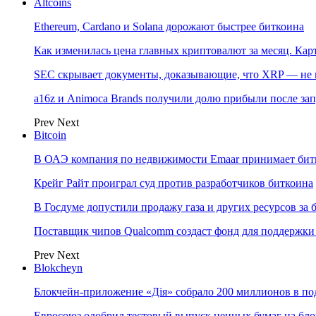
Altcoins
Ethereum, Cardano и Solana дорожают быстрее биткоина
Как изменилась цена главных криптовалют за месяц. Кар
SEC скрывает документы, доказывающие, что XRP — не 
a16z и Animoca Brands получили долю прибыли после за
Prev
Next
Bitcoin
В ОАЭ компания по недвижимости Emaar принимает бит
Крейг Райт проиграл суд против разработчиков биткоина
В Госдуме допустили продажу газа и других ресурсов за 
Поставщик чипов Qualcomm создаст фонд для поддержки
Prev
Next
Blokcheyn
Блокчейн-приложение «Дія» собрало 200 миллионов в п
Евросоюз одобрил тестовый выпуск ценных бумаг на бло