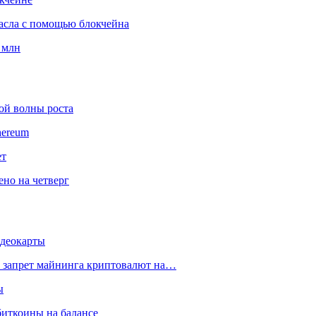
масла с помощью блокчейна
 млн
ой волны роста
hereum
ет
ено на четверг
идеокарты
а запрет майнинга криптовалют на…
ы
биткоины на балансе