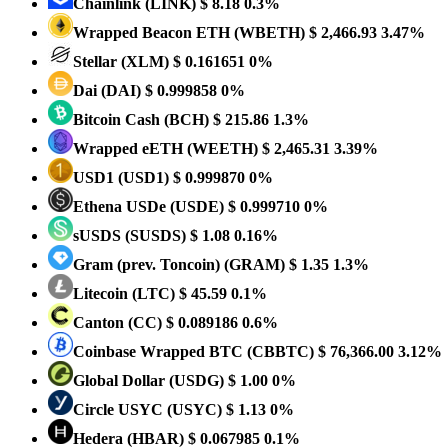
Chainlink
(LINK)
$ 8.18
0.3%
Wrapped Beacon ETH
(WBETH)
$ 2,466.93
3.47%
Stellar
(XLM)
$ 0.161651
0%
Dai
(DAI)
$ 0.999858
0%
Bitcoin Cash
(BCH)
$ 215.86
1.3%
Wrapped eETH
(WEETH)
$ 2,465.31
3.39%
USD1
(USD1)
$ 0.999870
0%
Ethena USDe
(USDE)
$ 0.999710
0%
sUSDS
(SUSDS)
$ 1.08
0.16%
Gram (prev. Toncoin)
(GRAM)
$ 1.35
1.3%
Litecoin
(LTC)
$ 45.59
0.1%
Canton
(CC)
$ 0.089186
0.6%
Coinbase Wrapped BTC
(CBBTC)
$ 76,366.00
3.12%
Global Dollar
(USDG)
$ 1.00
0%
Circle USYC
(USYC)
$ 1.13
0%
Hedera
(HBAR)
$ 0.067985
0.1%