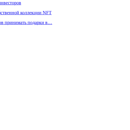
инвесторов
обственной коллекции NFT
ов принимать подарки в…