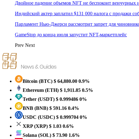
Двойное падение объемов NFT не беспокоит венчурных 
Индийский актер заплатил $131 000 налога c продажи с
Парламент Нью-Джерси рассмотрит запрет для чиновник
GameStop до конца июля запустит NFT-маркетплейс
Prev
Next
Bitcoin
(BTC)
$ 64,880.00
0.9%
Ethereum
(ETH)
$ 1,911.85
0.5%
Tether
(USDT)
$ 0.999486
0%
BNB
(BNB)
$ 591.16
0.4%
USDC
(USDC)
$ 0.999704
0%
XRP
(XRP)
$ 1.03
0.6%
Solana
(SOL)
$ 73.90
1.6%