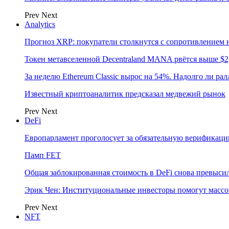
Prev
Next
Analytics
Прогноз XRP: покупатели столкнутся с сопротивлением н
Токен метавселенной Decentraland MANA рвётся выше $2
За неделю Ethereum Classic вырос на 54%. Надолго ли рал
Известный криптоаналитик предсказал медвежий рынок
Prev
Next
DeFi
Европарламент проголосует за обязательную верификаци
Памп FET
Общая заблокированная стоимость в DeFi снова превыси
Эрик Чен: Институциональные инвесторы помогут масс
Prev
Next
NFT