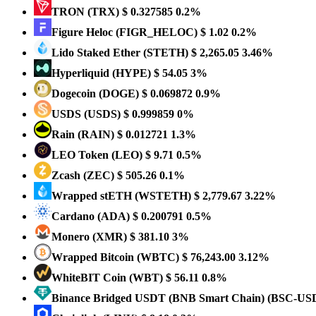
TRON
(TRX)
$ 0.327585
0.2%
Figure Heloc
(FIGR_HELOC)
$ 1.02
0.2%
Lido Staked Ether
(STETH)
$ 2,265.05
3.46%
Hyperliquid
(HYPE)
$ 54.05
3%
Dogecoin
(DOGE)
$ 0.069872
0.9%
USDS
(USDS)
$ 0.999859
0%
Rain
(RAIN)
$ 0.012721
1.3%
LEO Token
(LEO)
$ 9.71
0.5%
Zcash
(ZEC)
$ 505.26
0.1%
Wrapped stETH
(WSTETH)
$ 2,779.67
3.22%
Cardano
(ADA)
$ 0.200791
0.5%
Monero
(XMR)
$ 381.10
3%
Wrapped Bitcoin
(WBTC)
$ 76,243.00
3.12%
WhiteBIT Coin
(WBT)
$ 56.11
0.8%
Binance Bridged USDT (BNB Smart Chain)
(BSC-US