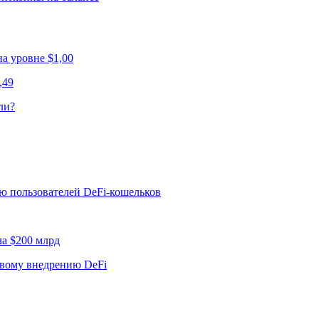
а уровне $1,00
,49
ли?
ю пользователей DeFi-кошельков
ла $200 млрд
овому внедрению DeFi