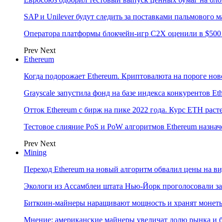
SAP и Unilever будут следить за поставками пальмового 
Оператора платформы блокчейн-игр C2X оценили в $500
Prev
Next
Ethereum
Когда подорожает Ethereum. Криптовалюта на пороге нов
Grayscale запустила фонд на базе индекса конкурентов Et
Отток Ethereum с бирж на пике 2022 года. Курс ETH раст
Тестовое слияние PoS и PoW алгоритмов Ethereum назнач
Prev
Next
Mining
Переход Ethereum на новый алгоритм обвалил цены на в
Экологи из Ассамблеи штата Нью-Йорк проголосовали з
Биткоин-майнеры наращивают мощность и хранят монет
Мнение: американские майнеры увеличат долю рынка и 