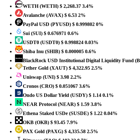
WETH
(WETH)
$ 2,268.37
3.4%
Avalanche
(AVAX)
$ 6.53
2%
PayPal USD
(PYUSD)
$ 0.999802
0%
Sui
(SUI)
$ 0.676971
0.6%
USDT0
(USDT0)
$ 0.998824
0.03%
Shiba Inu
(SHIB)
$ 0.000005
0.6%
BlackRock USD Institutional Digital Liquidity Fund
(
Tether Gold
(XAUT)
$ 4,322.95
2.5%
Uniswap
(UNI)
$ 3.98
2.2%
Cronos
(CRO)
$ 0.051067
3.6%
Ondo US Dollar Yield
(USDY)
$ 1.14
0.1%
NEAR Protocol
(NEAR)
$ 1.59
3.8%
Ethena Staked USDe
(SUSDE)
$ 1.22
0.04%
OKB
(OKB)
$ 93.45
7.9%
PAX Gold
(PAXG)
$ 4,335.58
2.5%