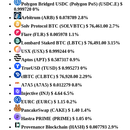
Polygon Bridged USDC (Polygon PoS)
(USDC.E)
$
0.999720
0%
Arbitrum
(ARB)
$ 0.078789
2.8%
Solv Protocol BTC
(SOLVBTC)
$ 76,461.00
2.7%
Flare
(FLR)
$ 0.005978
1.1%
Lombard Staked BTC
(LBTC)
$ 76,491.00
3.15%
USX
(USX)
$ 0.999244
0%
Aptos
(APT)
$ 0.587317
0.9%
TrueUSD
(TUSD)
$ 0.995273
0%
clBTC
(CLBTC)
$ 76,920.00
2.29%
A7A5
(A7A5)
$ 0.012279
0.8%
Injective
(INJ)
$ 4.64
6.5%
EURC
(EURC)
$ 1.15
0.2%
PancakeSwap
(CAKE)
$ 1.40
1.4%
Hastra PRIME
(PRIME)
$ 1.05
0%
Provenance Blockchain
(HASH)
$ 0.007793
2.9%