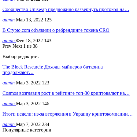
Сообщество Uniswap предложило развернуть протокол на…
admin
Мар 13, 2022
125
В Crypto.com объявили о ребрендинге токена CRO
admin
Фев 18, 2022
143
Prev
Next
1 из 38
Выбор редакции:
The Block Research: Доходы майнеров биткоина
продолжают…
admin
Мар 3, 2022
123
Cosmos возглавил рост в рейтинге топ-30 криптовалют на…
admin
Мар 3, 2022
146
Итоги недели: из-за вторжения в Украину криптокомпании…
admin
Мар 7, 2022
234
Популярные категории