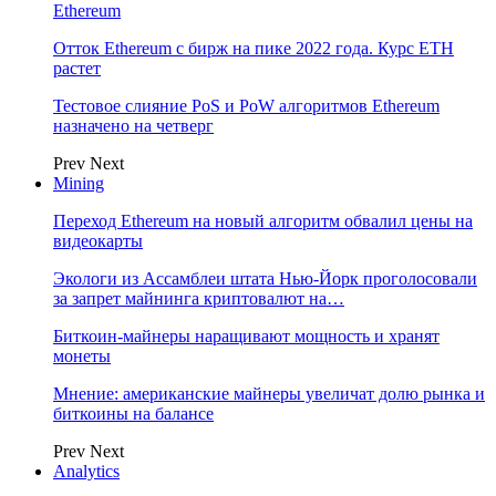
Ethereum
Отток Ethereum с бирж на пике 2022 года. Курс ETH
растет
Тестовое слияние PoS и PoW алгоритмов Ethereum
назначено на четверг
Prev
Next
Mining
Переход Ethereum на новый алгоритм обвалил цены на
видеокарты
Экологи из Ассамблеи штата Нью-Йорк проголосовали
за запрет майнинга криптовалют на…
Биткоин-майнеры наращивают мощность и хранят
монеты
Мнение: американские майнеры увеличат долю рынка и
биткоины на балансе
Prev
Next
Analytics