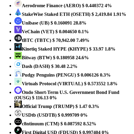
Aerodrome Finance
(AERO)
$ 0.440372
4%
StakeWise Staked ETH
(OSETH)
$ 2,419.84
1.91%
Unibase
(UB)
$ 0.160091
28.8%
VeChain
(VET)
$ 0.004650
0.1%
tBTC
(TBTC)
$ 70,942.00
7.49%
Kinetiq Staked HYPE
(KHYPE)
$ 33.97
1.8%
Bitway
(BTW)
$ 0.180958
24.6%
Dash
(DASH)
$ 30.48
2.2%
Pudgy Penguins
(PENGU)
$ 0.006126
0.3%
Virtuals Protocol
(VIRTUAL)
$ 0.573552
1.8%
Ondo Short-Term U.S. Government Bond Fund
(OUSG)
$ 116.13
0%
Official Trump
(TRUMP)
$ 1.47
0.3%
USDtb
(USDTB)
$ 0.999709
0%
c8ntinuum
(CTM)
$ 0.087592
8.52%
First Digital USD
(FDUSD)
$ 0.997404
0%