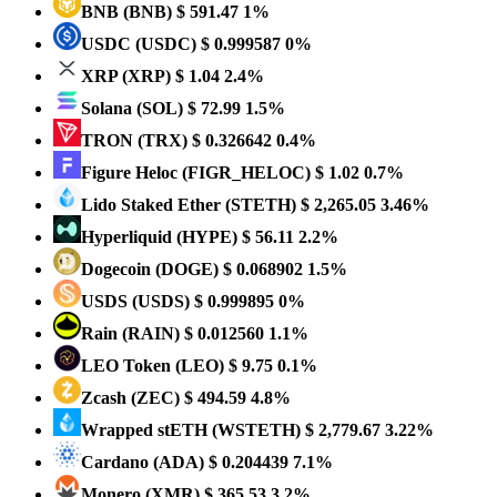
BNB
(BNB)
$ 591.47
1%
USDC
(USDC)
$ 0.999587
0%
XRP
(XRP)
$ 1.04
2.4%
Solana
(SOL)
$ 72.99
1.5%
TRON
(TRX)
$ 0.326642
0.4%
Figure Heloc
(FIGR_HELOC)
$ 1.02
0.7%
Lido Staked Ether
(STETH)
$ 2,265.05
3.46%
Hyperliquid
(HYPE)
$ 56.11
2.2%
Dogecoin
(DOGE)
$ 0.068902
1.5%
USDS
(USDS)
$ 0.999895
0%
Rain
(RAIN)
$ 0.012560
1.1%
LEO Token
(LEO)
$ 9.75
0.1%
Zcash
(ZEC)
$ 494.59
4.8%
Wrapped stETH
(WSTETH)
$ 2,779.67
3.22%
Cardano
(ADA)
$ 0.204439
7.1%
Monero
(XMR)
$ 365.53
3.2%