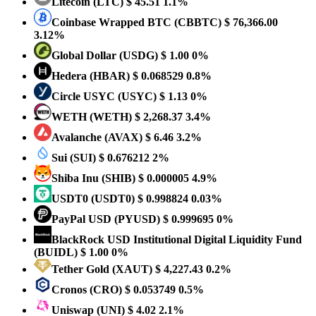
Litecoin
(LTC)
$ 45.51
1.1%
Coinbase Wrapped BTC
(CBBTC)
$ 76,366.00
3.12%
Global Dollar
(USDG)
$ 1.00
0%
Hedera
(HBAR)
$ 0.068529
0.8%
Circle USYC
(USYC)
$ 1.13
0%
WETH
(WETH)
$ 2,268.37
3.4%
Avalanche
(AVAX)
$ 6.46
3.2%
Sui
(SUI)
$ 0.676212
2%
Shiba Inu
(SHIB)
$ 0.000005
4.9%
USDT0
(USDT0)
$ 0.998824
0.03%
PayPal USD
(PYUSD)
$ 0.999695
0%
BlackRock USD Institutional Digital Liquidity Fund
(BUIDL)
$ 1.00
0%
Tether Gold
(XAUT)
$ 4,227.43
0.2%
Cronos
(CRO)
$ 0.053749
0.5%
Uniswap
(UNI)
$ 4.02
2.1%