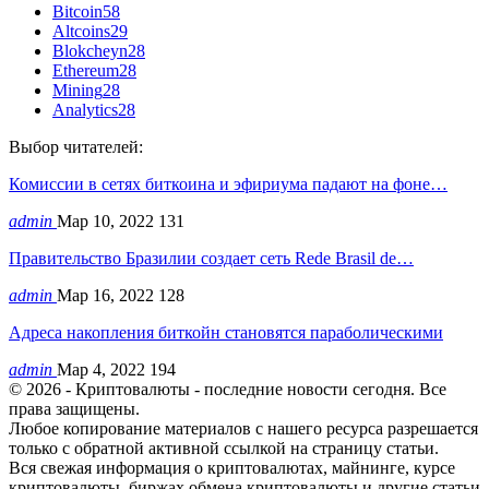
Bitcoin
58
Altcoins
29
Blokcheyn
28
Ethereum
28
Mining
28
Analytics
28
Выбор читателей:
Комиссии в сетях биткоина и эфириума падают на фоне…
admin
Мар 10, 2022
131
Правительство Бразилии создает сеть Rede Brasil de…
admin
Мар 16, 2022
128
Адреса накопления биткойн становятся параболическими
admin
Мар 4, 2022
194
© 2026 - Криптовалюты - последние новости сегодня. Все
права защищены.
Любое копирование материалов с нашего ресурса разрешается
только с обратной активной ссылкой на страницу статьи.
Вся свежая информация о криптовалютах, майнинге, курсе
криптовалюты, биржах обмена криптовалюты и другие статьи