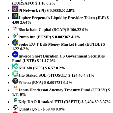
(EURSAFO)
$ 1.16
0.2%
Pi Network
(PI)
$ 0.088623
2.6%
Jupiter Perpetuals Liquidity Provider Token
(JLP)
$
4.00
2.64%
Blockchain Capital
(BCAP)
$ 106.22
0%
Pump.fun
(PUMP)
$ 0.002362
4.1%
Spiko EU T-Bills Money Market Fund
(EUTBL)
$
1.22
0.2%
Invesco Short Duration US Government Securities
Fund
(USTB)
$ 11.17
0%
KuCoin
(KCS)
$ 6.57
0.2%
Jito Staked SOL
(JITOSOL)
$ 124.46
4.71%
Ethena
(ENA)
$ 0.091731
0.4%
Janus Henderson Anemoy Treasury Fund
(JTRSY)
$
1.11
0%
Kelp DAO Restaked ETH
(RSETH)
$ 2,404.69
3.37%
Quant
(QNT)
$ 59.40
0.8%