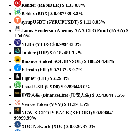
Render
(RENDER)
$ 1.33
0.8%
Beldex
(BDX)
$ 0.087239
3.8%
syrupUSDT
(SYRUPUSDT)
$ 1.11
0.05%
Janus Henderson Anemoy AAA CLO Fund
(JAAA)
$
1.04
0%
YLDS
(YLDS)
$ 0.999443
0%
Jupiter
(JUP)
$ 0.182481
3.2%
Binance Staked SOL
(BNSOL)
$ 108.24
4.48%
Filecoin
(FIL)
$ 0.713725
0.7%
Lighter
(LIT)
$ 2.29
8%
Usual USD
(USD0)
$ 0.998448
0%
币安人生 (BinanceLife)
(币安人生)
$ 0.543844
7.5%
Venice Token
(VVV)
$ 11.39
1.5%
NEW X CEO IS BACK
(XFLOKI)
$ 0.506041
99999.99%
XDC Network
(XDC)
$ 0.026737
0%