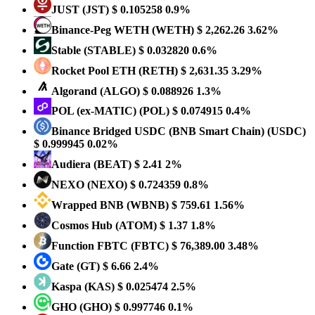
JUST
(JST)
$ 0.105258
0.9%
Binance-Peg WETH
(WETH)
$ 2,262.26
3.62%
​​Stable
(STABLE)
$ 0.032820
0.6%
Rocket Pool ETH
(RETH)
$ 2,631.35
3.29%
Algorand
(ALGO)
$ 0.088926
1.3%
POL (ex-MATIC)
(POL)
$ 0.074915
0.4%
Binance Bridged USDC (BNB Smart Chain)
(USDC)
$ 0.999945
0.02%
Audiera
(BEAT)
$ 2.41
2%
NEXO
(NEXO)
$ 0.724359
0.8%
Wrapped BNB
(WBNB)
$ 759.61
1.56%
Cosmos Hub
(ATOM)
$ 1.37
1.8%
Function FBTC
(FBTC)
$ 76,389.00
3.48%
Gate
(GT)
$ 6.66
2.4%
Kaspa
(KAS)
$ 0.025474
2.5%
GHO
(GHO)
$ 0.997746
0.1%