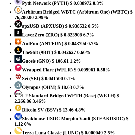
Pyth Network
(PYTH)
$ 0.038972
0.8%
Arbitrum Bridged WBTC (Arbitrum One)
(WBTC)
$
76,200.00
2.99%
apxUSD
(APXUSD)
$ 0.938532
0.5%
LayerZero
(ZRO)
$ 0.823908
6.7%
AntFun
(ANTFUN)
$ 0.043794
0.7%
The9bit
(9BIT)
$ 0.042627
0.66%
Gnosis
(GNO)
$ 106.61
1.2%
Wrapped Flare
(WFLR)
$ 0.009961
0.58%
Sei
(SEI)
$ 0.041500
0.1%
Olympus
(OHM)
$ 18.63
0.7%
L2 Standard Bridged WETH (Base)
(WETH)
$
2,266.86
3.46%
Bitcoin SV
(BSV)
$ 13.46
4.8%
Steakhouse USDC Morpho Vault
(STEAKUSDC)
$
1.12
0%
Terra Luna Classic
(LUNC)
$ 0.000049
2.5%