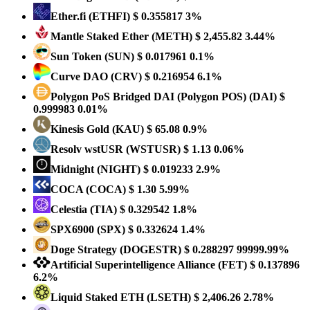
Ether.fi
(ETHFI)
$ 0.355817
3%
Mantle Staked Ether
(METH)
$ 2,455.82
3.44%
Sun Token
(SUN)
$ 0.017961
0.1%
Curve DAO
(CRV)
$ 0.216954
6.1%
Polygon PoS Bridged DAI (Polygon POS)
(DAI)
$
0.999983
0.01%
Kinesis Gold
(KAU)
$ 65.08
0.9%
Resolv wstUSR
(WSTUSR)
$ 1.13
0.06%
Midnight
(NIGHT)
$ 0.019233
2.9%
COCA
(COCA)
$ 1.30
5.99%
Celestia
(TIA)
$ 0.329542
1.8%
SPX6900
(SPX)
$ 0.332624
1.4%
Doge Strategy
(DOGESTR)
$ 0.288297
99999.99%
Artificial Superintelligence Alliance
(FET)
$ 0.137896
6.2%
Liquid Staked ETH
(LSETH)
$ 2,406.26
2.78%