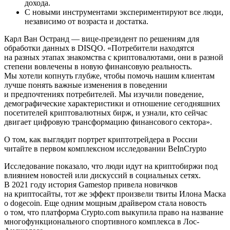
дохода.
С новыми инструментами экспериментируют все люди,
независимо от возраста и достатка.
Карл Ван Остранд — вице-президент по решениям для
обработки данных в DISQO. «Потребители находятся
на разных этапах знакомства с криптовалютами, они в разной
степени вовлечены в новую финансовую реальность.
Мы хотели копнуть глубже, чтобы помочь нашим клиентам
лучше понять важные изменения в поведении
и предпочтениях потребителей. Мы изучили поведение,
демографические характеристики и отношение сегодняшних
посетителей криптовалютных бирж, и узнали, кто сейчас
двигает цифровую трансформацию финансового сектора».
О том, как выглядит портрет криптотрейдера в России
читайте в первом комплексном исследовании BeInCrypto
Исследование показало, что люди идут на криптобиржи под
влиянием новостей или дискуссий в социальных сетях.
В 2021 году история Gamestop привела новичков
на криптосайты, тот же эффект произвели твиты Илона Маска
о dogecoin. Еще одним мощным драйвером стала новость
о том, что платформа Crypto.com выкупила право на название
многофункционального спортивного комплекса в Лос-