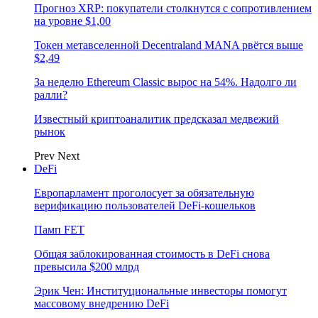
Прогноз XRP: покупатели столкнутся с сопротивлением
на уровне $1,00
Токен метавселенной Decentraland MANA рвётся выше
$2,49
За неделю Ethereum Classic вырос на 54%. Надолго ли
ралли?
Известный криптоаналитик предсказал медвежий
рынок
Prev
Next
DeFi
Европарламент проголосует за обязательную
верификацию пользователей DeFi-кошельков
Памп FET
Общая заблокированная стоимость в DeFi снова
превысила $200 млрд
Эрик Чен: Институциональные инвесторы помогут
массовому внедрению DeFi