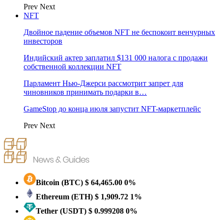
Prev
Next
NFT
Двойное падение объемов NFT не беспокоит венчурных
инвесторов
Индийский актер заплатил $131 000 налога c продажи
собственной коллекции NFT
Парламент Нью-Джерси рассмотрит запрет для
чиновников принимать подарки в…
GameStop до конца июля запустит NFT-маркетплейс
Prev
Next
Bitcoin
(BTC)
$ 64,465.00
0%
Ethereum
(ETH)
$ 1,909.72
1%
Tether
(USDT)
$ 0.999208
0%