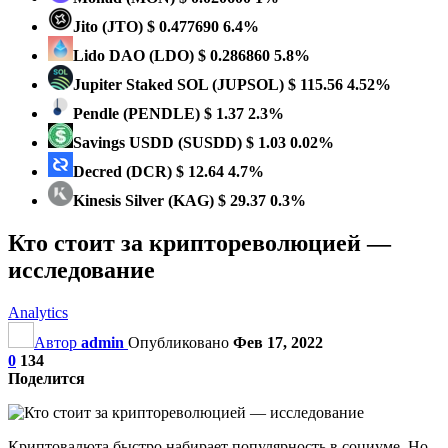
Jito
(JTO)
$ 0.477690
6.4%
Lido DAO
(LDO)
$ 0.286860
5.8%
Jupiter Staked SOL
(JUPSOL)
$ 115.56
4.52%
Pendle
(PENDLE)
$ 1.37
2.3%
Savings USDD
(SUSDD)
$ 1.03
0.02%
Decred
(DCR)
$ 12.64
4.7%
Kinesis Silver
(KAG)
$ 29.37
0.3%
Кто стоит за криптореволюцией —
исследование
Analytics
Автор
admin
Опубликовано
Фев 17, 2022
0
134
Поделится
Криптовалюта быстро набирает популярность в социуме. Но