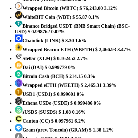
Wrapped Bitcoin
(WBTC)
$ 76,243.00
3.12%
WhiteBIT Coin
(WBT)
$ 55.87
0.1%
Binance Bridged USDT (BNB Smart Chain)
(BSC-
USD)
$ 0.998762
0.02%
Chainlink
(LINK)
$ 8.30
1.6%
Wrapped Beacon ETH
(WBETH)
$ 2,466.93
3.47%
Stellar
(XLM)
$ 0.162452
2.7%
Dai
(DAI)
$ 0.999779
0%
Bitcoin Cash
(BCH)
$ 214.15
0.3%
Wrapped eETH
(WEETH)
$ 2,465.31
3.39%
USD1
(USD1)
$ 0.999601
0%
Ethena USDe
(USDE)
$ 0.999486
0%
sUSDS
(SUSDS)
$ 1.08
0.16%
Canton
(CC)
$ 0.097961
6.2%
Gram (prev. Toncoin)
(GRAM)
$ 1.38
1.2%