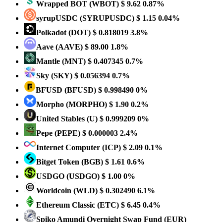
Wrapped BOT
(WBOT)
$ 9.62
0.87%
syrupUSDC
(SYRUPUSDC)
$ 1.15
0.04%
Polkadot
(DOT)
$ 0.818019
3.8%
Aave
(AAVE)
$ 89.00
1.8%
Mantle
(MNT)
$ 0.407345
0.7%
Sky
(SKY)
$ 0.056394
0.7%
BFUSD
(BFUSD)
$ 0.998490
0%
Morpho
(MORPHO)
$ 1.90
0.2%
United Stables
(U)
$ 0.999209
0%
Pepe
(PEPE)
$ 0.000003
2.4%
Internet Computer
(ICP)
$ 2.09
0.1%
Bitget Token
(BGB)
$ 1.61
0.6%
USDGO
(USDGO)
$ 1.00
0%
Worldcoin
(WLD)
$ 0.302490
6.1%
Ethereum Classic
(ETC)
$ 6.45
0.4%
Spiko Amundi Overnight Swap Fund (EUR)