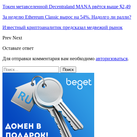
Токен метавселенной Decentraland MANA рвётся выше $2,49
За неделю Ethereum Classic вырос на 54%. Надолго ли ралли?
Известный криптоаналитик предсказал медвежий рынок
Prev
Next
Оставьте ответ
Для отправки комментария вам необходимо
авторизоваться
.