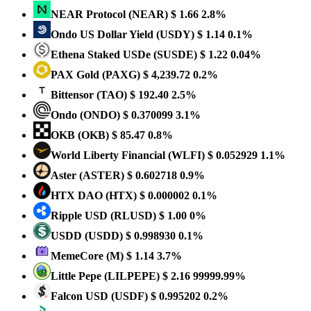
NEAR Protocol
(NEAR)
$ 1.66
2.8%
Ondo US Dollar Yield
(USDY)
$ 1.14
0.1%
Ethena Staked USDe
(SUSDE)
$ 1.22
0.04%
PAX Gold
(PAXG)
$ 4,239.72
0.2%
Bittensor
(TAO)
$ 192.40
2.5%
Ondo
(ONDO)
$ 0.370099
3.1%
OKB
(OKB)
$ 85.47
0.8%
World Liberty Financial
(WLFI)
$ 0.052929
1.1%
Aster
(ASTER)
$ 0.602718
0.9%
HTX DAO
(HTX)
$ 0.000002
0.1%
Ripple USD
(RLUSD)
$ 1.00
0%
USDD
(USDD)
$ 0.998930
0.1%
MemeCore
(M)
$ 1.14
3.7%
Little Pepe
(LILPEPE)
$ 2.16
99999.99%
Falcon USD
(USDF)
$ 0.995202
0.2%