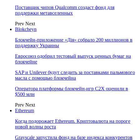
Поставщик чипов Qualcomm создаст фонд для
поддержки метавселенных
Prev
Next
Blokcheyn
Блокчейн-приложение «Дія» собрало 200 миллионов в
поддержку Украины
Евросоюз одобрил тестовый выпуск ценных бумаг на
блокчейне
SAP и Unilever будут следить за поставками пальмового
масла с помощью блокчейна
Оператора платформы блокчейн-игр C2X оценили в
$500 млн
Prev
Next
Ethereum
Когда подорожает Ethereum. Криптовалюта на пороге
новой волны роста
Grayscale запустила фонд на базе индекса конкурентов