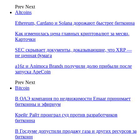
Prev
Next
Altcoins
Ethereum, Cardano и Solana дорожают быстрее биткоина
Как изменилась цена главных криптовалют за месяц.
Карточки
SEC скрывает документы, доказывающие, что XRP —
не ценная бумага
a16z и Animoca Brands получили долю прибыли после
запуска ApeCoin
Prev
Next
Bitcoin
В ОАЭ компания по недвижимости Emaar принимает
биткоины и эфириум
Крейг Райт проиграл суд против разработчиков
биткоина
В Госдуме допустили продажу газа и других ресурсов за
биткоин