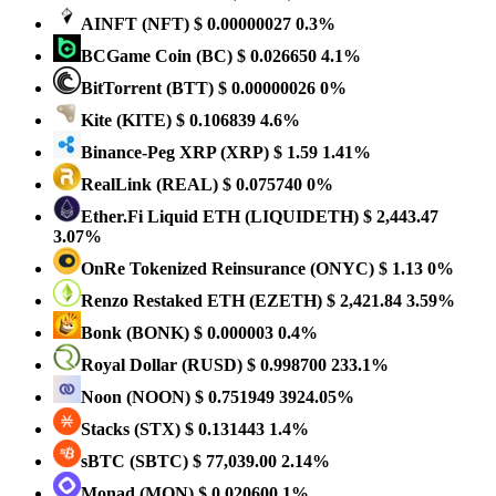
AINFT
(NFT)
$ 0.00000027
0.3%
BCGame Coin
(BC)
$ 0.026650
4.1%
BitTorrent
(BTT)
$ 0.00000026
0%
Kite
(KITE)
$ 0.106839
4.6%
Binance-Peg XRP
(XRP)
$ 1.59
1.41%
RealLink
(REAL)
$ 0.075740
0%
Ether.Fi Liquid ETH
(LIQUIDETH)
$ 2,443.47
3.07%
OnRe Tokenized Reinsurance
(ONYC)
$ 1.13
0%
Renzo Restaked ETH
(EZETH)
$ 2,421.84
3.59%
Bonk
(BONK)
$ 0.000003
0.4%
Royal Dollar
(RUSD)
$ 0.998700
233.1%
Noon
(NOON)
$ 0.751949
3924.05%
Stacks
(STX)
$ 0.131443
1.4%
sBTC
(SBTC)
$ 77,039.00
2.14%
Monad
(MON)
$ 0.020600
1%